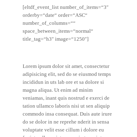
[eltdf_event_list number_of_items=“3″
orderby=“date“ order=“ASC“
number_of_columns=““
space_between_items=“normal“
title_tag=“h3″ image=“1250″]
Lorem ipsum dolor sit amet, consectetur
adipisicing elit, sed do se eiusmod temps
incididun in uts lab ore et sa dolore si
magna aliqua. Ut enim ad minim
veniamas, inant quis nostrud e exerci de
tation ullamco laboris nisi ut sen aliquip
commodo insa consequat. Duis aute irure
do se dolor in ne reprehe nderit in sensa
voluptate velit esse cillum i dolore eu