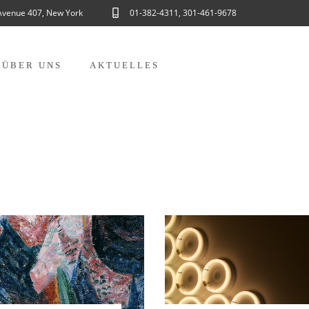
Avenue 407, New York
01-382-4311, 301-461-9678
ÜBER UNS
AKTUELLES