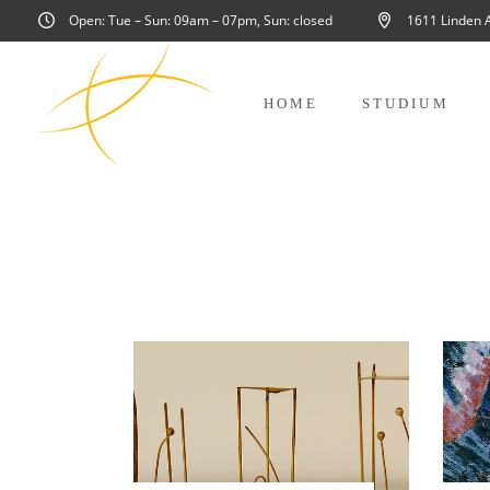
Open: Tue – Sun: 09am – 07pm, Sun: closed
1611 Linden 
HOME
STUDIUM