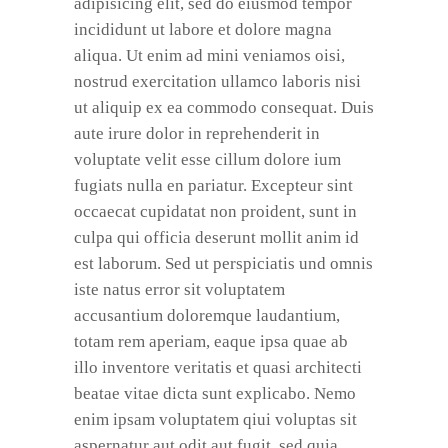
adipisicing elit, sed do eiusmod tempor
incididunt ut labore et dolore magna
aliqua. Ut enim ad mini veniamos oisi,
nostrud exercitation ullamco laboris nisi
ut aliquip ex ea commodo consequat. Duis
aute irure dolor in reprehenderit in
voluptate velit esse cillum dolore ium
fugiats nulla en pariatur. Excepteur sint
occaecat cupidatat non proident, sunt in
culpa qui officia deserunt mollit anim id
est laborum. Sed ut perspiciatis und omnis
iste natus error sit voluptatem
accusantium doloremque laudantium,
totam rem aperiam, eaque ipsa quae ab
illo inventore veritatis et quasi architecti
beatae vitae dicta sunt explicabo. Nemo
enim ipsam voluptatem qiui voluptas sit
aspernatur aut odit aut fugit, sed quia