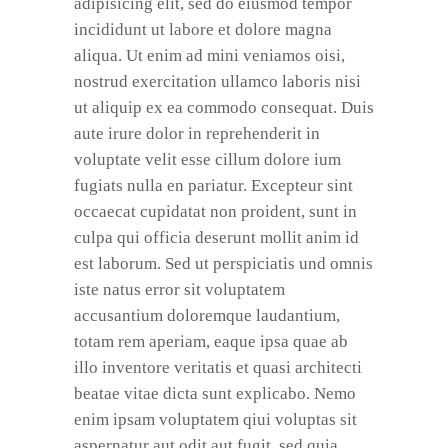
adipisicing elit, sed do eiusmod tempor
incididunt ut labore et dolore magna
aliqua. Ut enim ad mini veniamos oisi,
nostrud exercitation ullamco laboris nisi
ut aliquip ex ea commodo consequat. Duis
aute irure dolor in reprehenderit in
voluptate velit esse cillum dolore ium
fugiats nulla en pariatur. Excepteur sint
occaecat cupidatat non proident, sunt in
culpa qui officia deserunt mollit anim id
est laborum. Sed ut perspiciatis und omnis
iste natus error sit voluptatem
accusantium doloremque laudantium,
totam rem aperiam, eaque ipsa quae ab
illo inventore veritatis et quasi architecti
beatae vitae dicta sunt explicabo. Nemo
enim ipsam voluptatem qiui voluptas sit
aspernatur aut odit aut fugit, sed quia