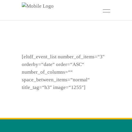
[eltdf_event_list number_of_items=“3″
orderby=“date“ order=“ASC“
number_of_columns=““
space_between_items=“normal“
title_tag=“h3″ image=“1255″]