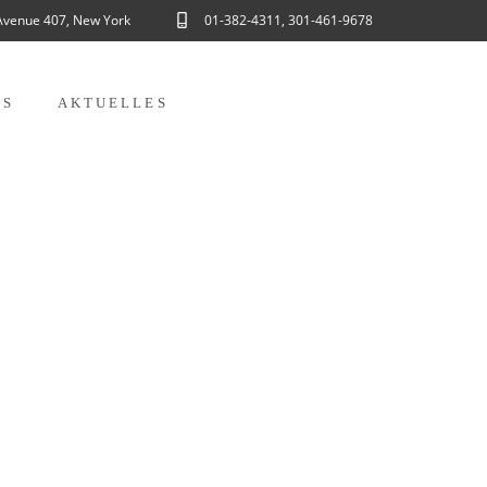
Avenue 407, New York
01-382-4311, 301-461-9678
NS
AKTUELLES