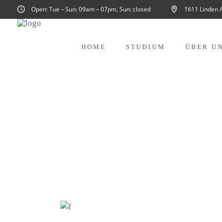
Open: Tue – Sun: 09am – 07pm, Sun: closed
1611 Linden 
HOME
STUDIUM
ÜBER U