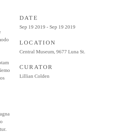
DATE
Sep 19 2019 - Sep 19 2019
e
mmodo
LOCATION
Central Museum, 9677 Luna St.
totam
CURATOR
 Nemo
Lillian Colden
eos
magna
do
tur.