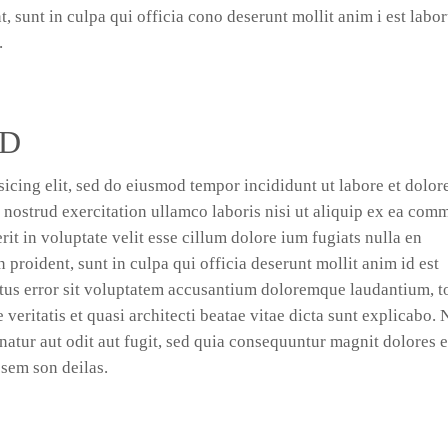
, sunt in culpa qui officia cono deserunt mollit anim i est labo
.
RD
icing elit, sed do eiusmod tempor incididunt ut labore et dolor
nostrud exercitation ullamco laboris nisi ut aliquip ex ea co
it in voluptate velit esse cillum dolore ium fugiats nulla en
 proident, sunt in culpa qui officia deserunt mollit anim id est
atus error sit voluptatem accusantium doloremque laudantium, 
 veritatis et quasi architecti beatae vitae dicta sunt explicabo.
natur aut odit aut fugit, sed quia consequuntur magnit dolores 
 sem son deilas.