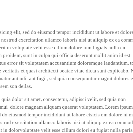
icing elit, sed do eiusmod tempor incididunt ut labore et dolor
nostrud exercitation ullamco laboris nisi ut aliquip ex ea co
it in voluptate velit esse cillum dolore ium fugiats nulla en
 proident, sunt in culpa qui officia deserunt mollit anim id est
atus error sit voluptatem accusantium doloremque laudantium, 
 veritatis et quasi architecti beatae vitae dicta sunt explicabo.
natur aut odit aut fugit, sed quia consequuntur magnit dolores 
 sem son deilas.
ia dolor sit amet, consectetur, adipisci velit, sed quia non
umui dolore magnam aliquam quaerat voluptatem. Lorem ipsum
sed do eiusmod tempor incididunt ut labore etsicis om dolore ni 
strud exercitation ullamco laboris nisi ut aliquip ex ea commo
t in dolorvoluptate velit esse cillum dolori eu fugiat nulla paria